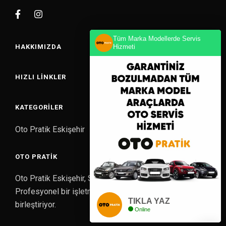
Tüm Marka Modellerde Servis
Hizmeti
HAKKIMIZDA
HIZLI LINKLER
KATEGORILER
Oto Pratik Eskişehir
OTO PRATIK
Oto Pratik Eskişehir, Sabancı A.Ş altında Kurumsal ve
Profesyonel bir işletmede Experix ile güçlerini
TIKLA YAZ
birleştiriyor.
Online