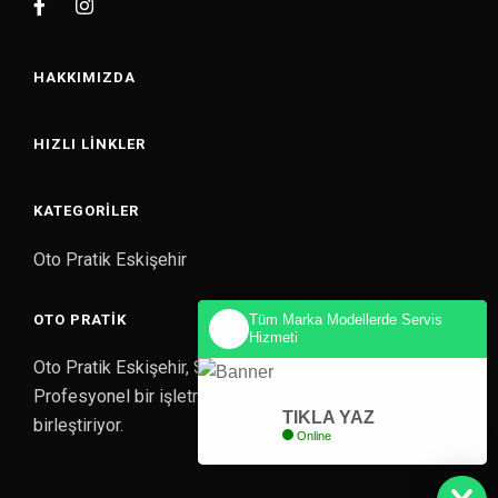
HAKKIMIZDA
HIZLI LINKLER
KATEGORILER
Oto Pratik Eskişehir
Tüm Marka Modellerde Servis
OTO PRATIK
Hizmeti
Oto Pratik Eskişehir, Sabancı A.Ş altında Kurumsal ve
Profesyonel bir işletmede Experix ile güçlerini
TIKLA YAZ
birleştiriyor.
Online